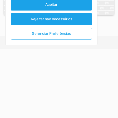
Aceitar
Rejeitar não necessários
Gerenciar Preferências
CÂMARA DE VEREADORES DO MUNICIPIO DE
PRINCESA
PORTAL DA TRANSPARÊNCIA
ACESSO RÁPIDO
Acesso à Informação